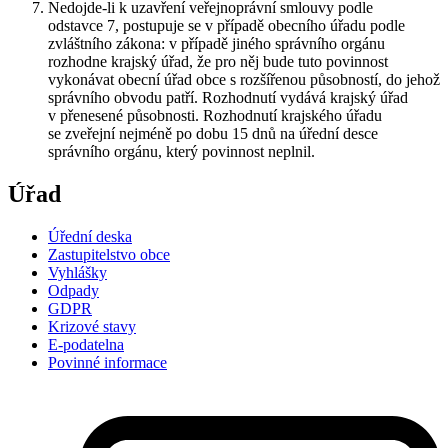
Nedojde-li k uzavření veřejnoprávní smlouvy podle
odstavce 7, postupuje se v případě obecního úřadu podle
zvláštního zákona: v případě jiného správního orgánu
rozhodne krajský úřad, že pro něj bude tuto povinnost
vykonávat obecní úřad obce s rozšířenou působností, do jehož
správního obvodu patří. Rozhodnutí vydává krajský úřad
v přenesené působnosti. Rozhodnutí krajského úřadu
se zveřejní nejméně po dobu 15 dnů na úřední desce
správního orgánu, který povinnost neplnil.
Úřad
Úřední deska
Zastupitelstvo obce
Vyhlášky
Odpady
GDPR
Krizové stavy
E-podatelna
Povinné informace