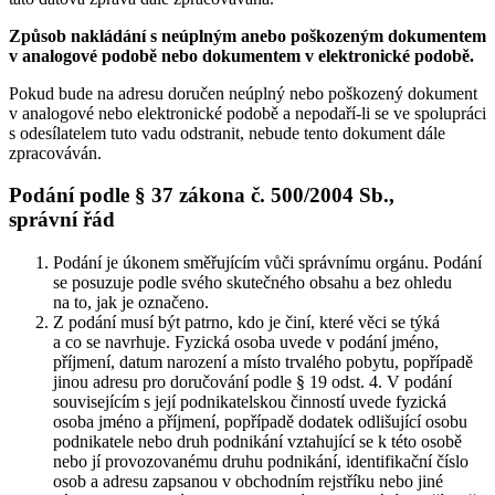
Způsob nakládání s neúplným anebo poškozeným dokumentem
v analogové podobě nebo dokumentem v elektronické podobě.
Pokud bude na adresu doručen neúplný nebo poškozený dokument
v analogové nebo elektronické podobě a nepodaří-li se ve spolupráci
s odesílatelem tuto vadu odstranit, nebude tento dokument dále
zpracováván.
Podání podle § 37 zákona č. 500/2004 Sb.,
správní řád
Podání je úkonem směřujícím vůči správnímu orgánu. Podání
se posuzuje podle svého skutečného obsahu a bez ohledu
na to, jak je označeno.
Z podání musí být patrno, kdo je činí, které věci se týká
a co se navrhuje. Fyzická osoba uvede v podání jméno,
příjmení, datum narození a místo trvalého pobytu, popřípadě
jinou adresu pro doručování podle § 19 odst. 4. V podání
souvisejícím s její podnikatelskou činností uvede fyzická
osoba jméno a příjmení, popřípadě dodatek odlišující osobu
podnikatele nebo druh podnikání vztahující se k této osobě
nebo jí provozovanému druhu podnikání, identifikační číslo
osob a adresu zapsanou v obchodním rejstříku nebo jiné