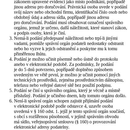
zákonem upravené evidenci jako místo podnikání, popřípadě
jinou adresu pro doručování. Právnická osoba uvede v podání
svůj název nebo obchodní firmu, identifikační číslo osob nebo
obdobný údaj a adresu sídla, popřípadě jinou adresu
pro doručování. Podání musí obsahovat označení správního
orgánu, jemuž je určeno, další náležitosti, které stanoví zákon,
a podpis osoby, která je činí.
Nemá-li podání předepsané náležitosti nebo trpí-li jinými
vadami, pomůže správní orgán podateli nedostatky odstranit
nebo ho vyzve k jejich odstranění a poskytne mu k tomu
přiměřenou lhůtu.
Podání je možno učinit písemně nebo ústně do protokolu
anebo v elektronické podobě. Za podmínky, že podání
je do 5 dnů potvrzeno, popřípadě doplněno způsobem
uvedeným ve větě první, je možno je učinit pomocí jiných
technických prostředků, zejména prostřednictvím dálnopisu,
telefaxu nebo veřejné datové sítě bez použití podpisu.
Podání se činí u správního orgánu, který je věcně a místně
příslušný. Podání je učiněno dnem, kdy tomuto orgánu došlo.
Není-li správní orgán schopen zajistit přijímání podání
v elektronické podobě podle odstavce 4, uzavře osoba
uvedená v § 160 odst. 1. jejíž je tento správní orgán součástí,
s obcí s rozšířenou působností, v jejímž správním obvodu
má sídlo, veřejnoprávní smlouvu (§ 160) o provozování
elektronické adresy podatelny.