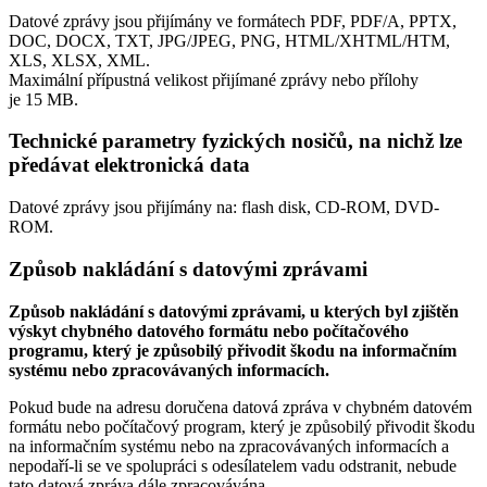
Datové zprávy jsou přijímány ve formátech
PDF, PDF/A, PPTX,
DOC, DOCX, TXT, JPG/JPEG, PNG, HTML/XHTML/HTM,
XLS, XLSX, XML.
Maximální přípustná velikost přijímané zprávy nebo přílohy
je
15 MB
.
Technické parametry fyzických nosičů, na nichž lze
předávat elektronická data
Datové zprávy jsou přijímány na:
flash disk, CD-ROM, DVD-
ROM.
Způsob nakládání s datovými zprávami
Způsob nakládání s datovými zprávami, u kterých byl zjištěn
výskyt chybného datového formátu nebo počítačového
programu, který je způsobilý přivodit škodu na informačním
systému nebo zpracovávaných informacích.
Pokud bude na adresu doručena datová zpráva v chybném datovém
formátu nebo počítačový program, který je způsobilý přivodit škodu
na informačním systému nebo na zpracovávaných informacích a
nepodaří-li se ve spolupráci s odesílatelem vadu odstranit, nebude
tato datová zpráva dále zpracovávána.