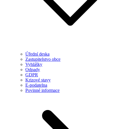
Úřední deska
Zastupitelstvo obce
Vyhlášky
Odpady
GDPR
Krizové stavy
E-podatelna
Povinné informace