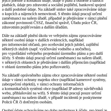
jejich jmenné a kontaktní údaje, údaje o platu a odměně a dalších
platbách, údaje pro zdravotní a sociální pojištění, bankovní spojení
a další podobné údaje. Na základě smluv také zpracováváme údaje
o kupcích a nájemcích nemovitostí. S těmito údaji pracují určení
zaměstnanci na našem úřadě, případně je předáváme v rámci plnění
zákonné povinnosti ČSSZ, finanční správě, Úřadu práce ČR,
zdravotním pojišťovnám a dalším úřadům.
Dále na základě plnění úkolu ve veřejném zájmu zpracováváme
některé osobní údaje v dalších evidencích, například
pro informování občanů, pro oceňování jejich jubileí, zajištění
některých služeb (např. vyúčtování vodného a stočného),
pro vypořádání veřejného projednání územního plánu a pro další
účely. S těmito údaji pracují určení zaměstnanci na našem úřadě,
v některých oblastech je předáváme i dalším příjemcům (například
v oblasti územního plánu jeho pořizovateli).
Na základě oprávněného zájmu obce zpracováváme některé osobní
údaje v rámci ochrany majetku obce (například kamerové systémy,
zabezpečení objektů), v rámci ochrany informačních
a komunikačních systémů obce (například IP adresy návštěvníků
webu, přihlašování na wifi). S těmito údaji pracují pouze určení
zaměstnanci na našem úřadě, v případě incidentů je poskytneme
Policii ČR či dotčeným osobám.
Osobní údaje uchováváme po dobu nezbytnou k účelu, pro který je