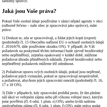
samotný správce.
Jaká jsou Vaše práva?
Pokud Vaše osobní údaje používáme v rámci nějaké agendy v obci
(odborně řečeno – naše obec je zpracovává jako správce), máte
právo:
1) Dotázat se, zda se zpracovávají, a žádat jejich kopii (export)
(podrobněji čl. 15 Obecného nařízení EU o ochraně osobních údajů
č. 2016/679, dále používáme zkratku ON). V případě, že Váš
požadavek na poskytnutí těchto informací bude zjevně bezdůvodný
nebo nepřiměřený, zejména opakovaný v krátké době, můžeme
požadovat úhradu přiměřených nákladů. Zjevně bezdůvodný nebo
nepřiměřený požadavek můžeme též odmítnout.
2) Požadovat opravu svých osobních údajů, pokud jsou nepřesné,
požadovat jejich vymazání, pokud se zpracovávají neoprávněně,
a požadovat, abychom jejich zpracování omezili (podrobněji čl. 16,
17 a 18 ON).
3) Dále v případech, kdy zpracování probíhá proto, že tím plníme
náš úkol ve veřejném zájmu nebo při výkonu veřejné moci, kterým
jsme pověřeni (čl. 6 odst. 1 písm. e) ON), anebo kvůli našemu
oprávněnému zájmu (čl. 6 odst. 1 písm. f) ON), máte právo podat