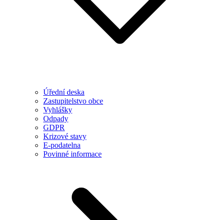
Úřední deska
Zastupitelstvo obce
Vyhlášky
Odpady
GDPR
Krizové stavy
E-podatelna
Povinné informace