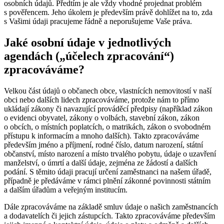
osobních údajů. Předtím je ale vždy vhodné projednat problém
s pověřencem. Jeho úkolem je především právě dohlížet na to, zda
s Vašimi údaji pracujeme řádně a neporušujeme Vaše práva.
Jaké osobní údaje v jednotlivých
agendách („účelech zpracování“)
zpracováváme?
Velkou část údajů o občanech obce, vlastnících nemovitostí v naší
obci nebo dalších lidech zpracováváme, protože nám to přímo
ukládají zákony či navazující prováděcí předpisy (například zákon
o evidenci obyvatel, zákony o volbách, stavební zákon, zákon
o obcích, o místních poplatcích, o matrikách, zákon o svobodném
přístupu k informacím a mnoho dalších). Takto zpracováváme
především jméno a příjmení, rodné číslo, datum narození, státní
občanství, místo narození a místo trvalého pobytu, údaje o uzavření
manželství, o úmrtí a další údaje, zejména ze žádostí a dalších
podání. S těmito údaji pracují určení zaměstnanci na našem úřadě,
případně je předáváme v rámci plnění zákonné povinnosti státním
a dalším úřadům a veřejným institucím.
Dále zpracováváme na základě smluv údaje o našich zaměstnancích
a dodavatelích či jejich zástupcích. Takto zpracováváme především