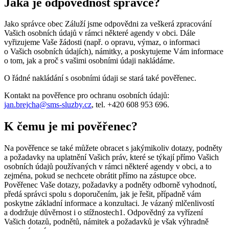
Jaká je odpovědnost správce?
Jako správce obec Záluží jsme odpovědni za veškerá zpracování
Vašich osobních údajů v rámci některé agendy v obci. Dále
vyřizujeme Vaše žádosti (např. o opravu, výmaz, o informaci
o Vašich osobních údajích), námitky, a poskytujeme Vám informace
o tom, jak a proč s vašimi osobními údaji nakládáme.
O řádné nakládání s osobními údaji se stará také pověřenec.
Kontakt na pověřence pro ochranu osobních údajů:
jan.brejcha@sms-sluzby.cz
, tel. +420 608 953 696.
K čemu je mi pověřenec?
Na pověřence se také můžete obracet s jakýmikoliv dotazy, podněty
a požadavky na uplatnění Vašich práv, které se týkají přímo Vašich
osobních údajů používaných v rámci některé agendy v obci, a to
zejména, pokud se nechcete obrátit přímo na zástupce obce.
Pověřenec Vaše dotazy, požadavky a podněty odborně vyhodnotí,
předá správci spolu s doporučením, jak je řešit, případně vám
poskytne základní informace a konzultaci. Je vázaný mlčenlivostí
a dodržuje důvěrnost i o stížnostech1. Odpovědný za vyřízení
Vašich dotazů, podnětů, námitek a požadavků je však výhradně