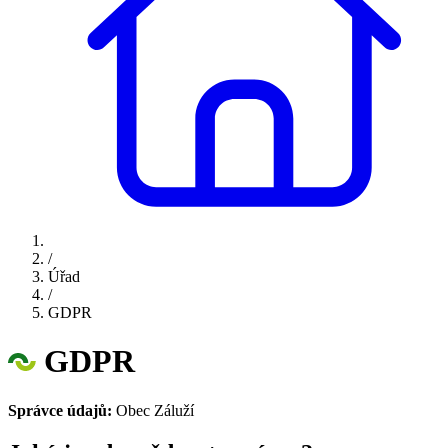
/
Úřad
/
GDPR
GDPR
Správce údajů:
Obec Záluží