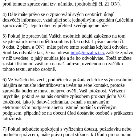
proti tomuto zpracování tzv. námitku (podrobněji čl. 21 ON).
4) Dále máte právo se o zpracování svých osobních údajů
dozvědět informace, vztahující se k jednotlivým agendám („účelům
zpracování“). Jejich obecný přehled zveřejňujeme níže.
5) Pokud je zpracování Vašich osobních údajů založeno na tom,
že jste nám k němu udělili souhlas (čl. 6 odst. 1 písm. anebo čl.
9 odst. 2 písm. a ON), máte právo tento souhlas kdykoli odvolat.
Souhlas odvoláte tak, že na adresu
info@ouzaluzi.cz
zašlete zprávu,
v níž uvedete, o jaký souhlas jde a že ho odvoláváte. Totéž můžete
zaslat i listinnou zásilkou na naši adresu, uvedenou na začátku
tohoto textu, anebo osobně.
6) Ve Vašich dotazech, podnětech a požadavcích ke svým osobním
údajům se musíte identifikovat a uvést na sebe kontakt, protože
zpravidla budeme muset nejprve ověřit Vaši totožnost. Vyřízení
urychlíte, pokud se na nás obrátíte způsobem prokazujícím Vaši
totožnost, jako je datová schránka, e‑mail s uznávaným
elektronickým podpisem anebo listinné podání s ověřeným
podpisem, případně se na obecní úřad dostavíte osobně s průkazem
totožnosti.
7) Pokud nebudete spokojeni s vyřízením dotazu, požadavku nebo
podnětu správcem, máte právo podat stížnost k Úřadu pro ochranu