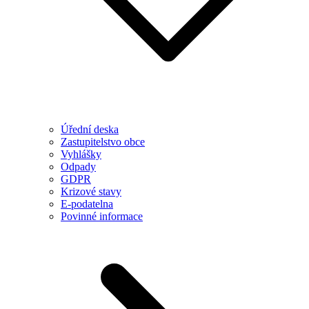
Úřední deska
Zastupitelstvo obce
Vyhlášky
Odpady
GDPR
Krizové stavy
E-podatelna
Povinné informace