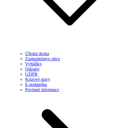
Úřední deska
Zastupitelstvo obce
Vyhlášky
Odpady
GDPR
Krizové stavy
E-podatelna
Povinné informace