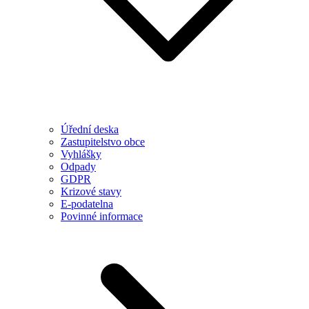
Úřední deska
Zastupitelstvo obce
Vyhlášky
Odpady
GDPR
Krizové stavy
E-podatelna
Povinné informace